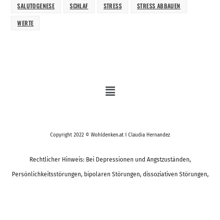
SALUTOGENESE
SCHLAF
STRESS
STRESS ABBAUEN
WERTE
Copyright 2022 © Wohldenken.at I Claudia Hernandez
Rechtlicher Hinweis: Bei Depressionen und Angstzuständen,
Persönlichkeitsstörungen, bipolaren Störungen, dissoziativen Störungen,
den Folgen schwerer Traumata, körperlichen Verletzungen oder
psychotischen Störungen suche bitte den Arzt oder Psychotherapeuten auf.